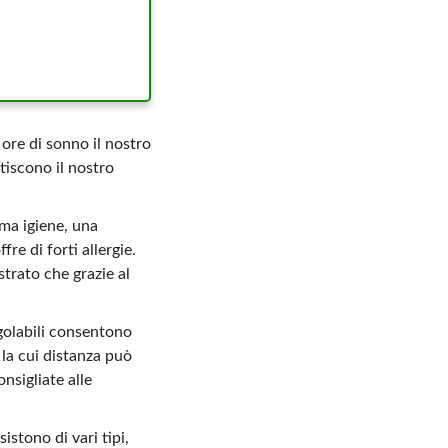
ore di sonno il nostro
tiscono il nostro
ima igiene, una
re di forti allergie.
trato che grazie al
egolabili consentono
 la cui distanza può
nsigliate alle
istono di vari tipi,