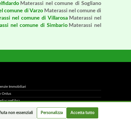
lfidardo
Materassi nel comune di Sogliano
el comune di Varzo
Materassi nel comune di
assi nel comune di Villarosa
Materassi nel
assi nel comune di Simbario
Materassi nel
enzie Immobiliari
 Onlus
diacareFibra
Capital
fiuta non essenziali
Personalizza
Accetta tutto
 chi e
licy
-
Preferenze cookie