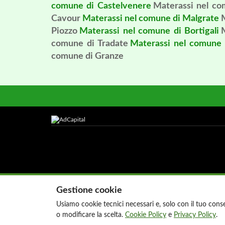
comune di Castelvenere
Materassi nel co
Cavour
Materassi nel comune di Malgrate
Piozzo
Materassi nel comune di Bortigali
comune di Tradate
Materassi nel comune
comune di Granze
Gestione cookie
Usiamo cookie tecnici necessari e, solo con il tuo consen
o modificare la scelta.
Cookie Policy
e
Privacy Policy
.
© Copyright 2026 AdC