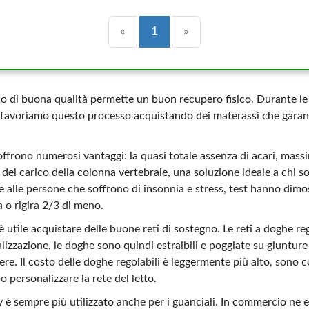
Precedente
(current)
Successiva
«
1
»
o di buona qualità permette un buon recupero fisico. Durante le 
, favoriamo questo processo acquistando dei materassi che garan
.
offrono numerosi vantaggi: la quasi totale assenza di acari, mass
del carico della colonna vertebrale, una soluzione ideale a chi soff
e alle persone che soffrono di insonnia e stress, test hanno dimos
a o rigira 2/3 di meno.
 utile acquistare delle buone reti di sostegno. Le reti a doghe r
izzazione, le doghe sono quindi estraibili e poggiate su giunture
ere. Il costo delle doghe regolabili è leggermente più alto, sono co
 personalizzare la rete del letto.
 è sempre più utilizzato anche per i guanciali. In commercio ne es