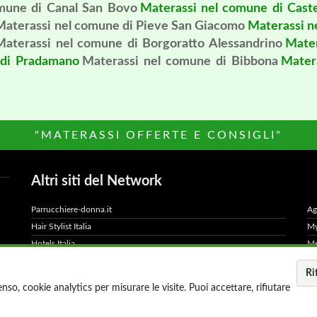
mune di Canal San Bovo
Materassi nel comune di Caste
Materassi nel comune di Pieve San Giacomo
Materassi n
Materassi nel comune di Borgoratto Alessandrino
Mater
 di Pradamano
Materassi nel comune di Bibbona
Mater
"MATERASSI OFFERTE E CONSIGLI"
Altri siti del Network
Parrucchiere-donna.it
Ag
Hair Stylist Italia
My
Hotels Italia
Me
800Hotel
Ad
Ri
MillionEuroHomePage.it
Di
so, cookie analytics per misurare le visite. Puoi accettare, rifiutare
apital S.r.l. - P.IVA IT11372821006 -
Privacy Policy
-
Cookie Po