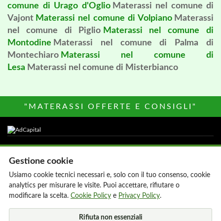
comune di Urago d'Oglio
Materassi nel comune di
Vajont
Materassi nel comune di Volpiano
Materassi
nel comune di Piglio
Materassi nel comune di
Montodine
Materassi nel comune di Palma di
Montechiaro
Materassi nel comune di
Lesa
Materassi nel comune di Misterbianco
"MATERASSI OFFERTE E CONSIGLI"
Altri siti del Network
Gestione cookie
Parrucchiere-donna.it
Agenzie Immobiliari
Usiamo cookie tecnici necessari e, solo con il tuo consenso, cookie
Hair Stylist Italia
My Onlus
analytics per misurare le visite. Puoi accettare, rifiutare o
Hotels Italia
MediacareFibra
modificare la scelta.
Cookie Policy
e
Privacy Policy
.
800Hotel
AdCapital
Rifiuta non essenziali
MillionEuroHomePage.it
Di chi e