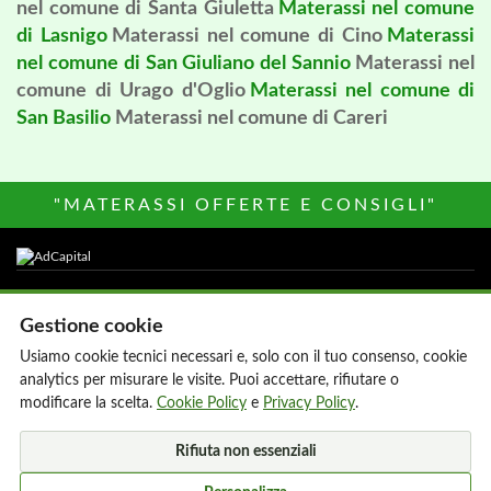
nel comune di Santa Giuletta
Materassi nel comune
di Lasnigo
Materassi nel comune di Cino
Materassi
nel comune di San Giuliano del Sannio
Materassi nel
comune di Urago d'Oglio
Materassi nel comune di
San Basilio
Materassi nel comune di Careri
"MATERASSI OFFERTE E CONSIGLI"
Altri siti del Network
Gestione cookie
Parrucchiere-donna.it
Agenzie Immobiliari
Usiamo cookie tecnici necessari e, solo con il tuo consenso, cookie
Hair Stylist Italia
My Onlus
analytics per misurare le visite. Puoi accettare, rifiutare o
Hotels Italia
MediacareFibra
modificare la scelta.
Cookie Policy
e
Privacy Policy
.
800Hotel
AdCapital
Rifiuta non essenziali
MillionEuroHomePage.it
Di chi e