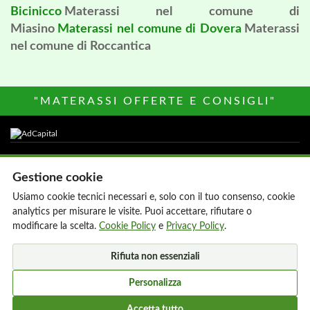
Bicinicco
Materassi nel comune di
Miasino
Materassi nel comune di Dovera
Materassi
nel comune di Roccantica
"MATERASSI OFFERTE E CONSIGLI"
Altri siti del Network
Gestione cookie
Parrucchiere-donna.it
Agenzie Immobiliari
Usiamo cookie tecnici necessari e, solo con il tuo consenso, cookie
Hair Stylist Italia
My Onlus
analytics per misurare le visite. Puoi accettare, rifiutare o
Hotels Italia
MediacareFibra
modificare la scelta.
Cookie Policy
e
Privacy Policy
.
800Hotel
AdCapital
Rifiuta non essenziali
MillionEuroHomePage.it
Di chi e
Personalizza
© Copyright 2026 AdCapital S.r.l. - P.IVA
IT11372821006 -
Privacy Policy
-
Cookie Policy
-
Accetta tutto