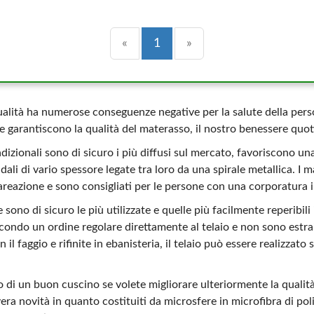
Precedente
(current)
Successiva
«
1
»
alità ha numerose conseguenze negative per la salute della pers
 garantiscono la qualità del materasso, il nostro benessere quot
adizionali sono di sicuro i più diffusi sul mercato, favoriscono u
idali di vario spessore legate tra loro da una spirale metallica. I 
areazione e sono consigliati per le persone con una corporatura 
e sono di sicuro le più utilizzate e quelle più facilmente reperibil
condo un ordine regolare direttamente al telaio e non sono estrai
il faggio e rifinite in ebanisteria, il telaio può essere realizzato 
 di un buon cuscino se volete migliorare ulteriormente la qualità
ra novità in quanto costituiti da microsfere in microfibra di pol