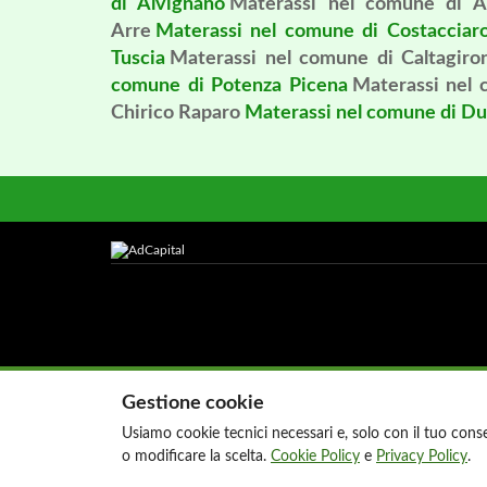
di Alvignano
Materassi nel comune di A
Arre
Materassi nel comune di Costacciar
Tuscia
Materassi nel comune di Caltagiro
comune di Potenza Picena
Materassi nel 
Chirico Raparo
Materassi nel comune di Du
Gestione cookie
Usiamo cookie tecnici necessari e, solo con il tuo consen
o modificare la scelta.
Cookie Policy
e
Privacy Policy
.
© Copyright 2026 AdC