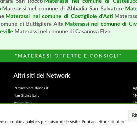
drara San Rocco
Materassi nel comune di Castelluc
o
Materassi nel comune di Abbadia San Salvatore
Mate
ne
Materassi nel comune di Costigliole d'Asti
Materass
comune di Buttigliera Alta
Materassi nel comune di Civ
eville
Materassi nel comune di Casanova Elvo
"MATERASSI OFFERTE E CONSIGLI"
Altri siti del Network
Parrucchiere-donna.it
Ag
Hair Stylist Italia
My
Hotels Italia
Me
800Hotel
Ad
Ri
MillionEuroHomePage.it
Di
so, cookie analytics per misurare le visite. Puoi accettare, rifiutare
apital S.r.l. - P.IVA IT11372821006 -
Privacy Policy
-
Cookie Po