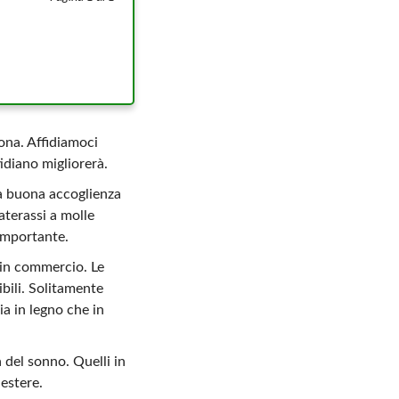
ona. Affidiamoci
idiano migliorerà.
na buona accoglienza
materassi a molle
importante.
i in commercio. Le
bili. Solitamente
sia in legno che in
 del sonno. Quelli in
iestere.