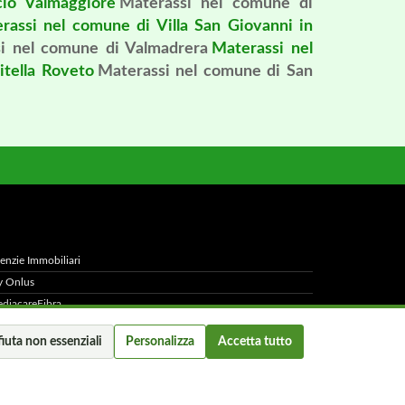
cio Valmaggiore
Materassi nel comune di
rassi nel comune di Villa San Giovanni in
i nel comune di Valmadrera
Materassi nel
itella Roveto
Materassi nel comune di San
enzie Immobiliari
 Onlus
diacareFibra
Capital
fiuta non essenziali
Personalizza
Accetta tutto
 chi e
licy
-
Preferenze cookie