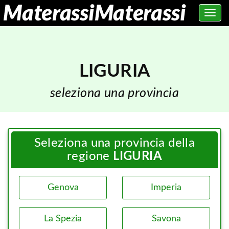
Toggle
navig
LIGURIA
seleziona una provincia
Seleziona una provincia della
regione
LIGURIA
Genova
Imperia
La Spezia
Savona