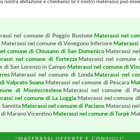
lla nostra abitazione e chiediamo se il nostro materasso può esser
rassi nel comune di Poggio Bustone
Materassi nel co
Materassi nel comune di Venegono Inferiore
Materassi 
nel comune di Chiusano di San Domenico
Materassi nel
rassi nel comune di Fortezza
Materassi nel comune 
e di San Lorenzo in Campo
Materassi nel comune di Vin
rres
Materassi nel comune di Londa
Materassi nel co
di Valprato Soana
Materassi nel comune di Pescara
Mat
omune di Montecrestese
Materassi nel comune di Pa
rassi nel comune di La Loggia
Materassi nel comune d
 Sannita
Materassi nel comune di Paciano
Materassi ne
 di Marano Vicentino
Materassi nel comune di Torpè
Mat
"MATERASSI OFFERTE E CONSIGLI"