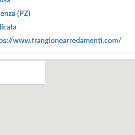
osa
enza (PZ)
licata
tps://www.frangionearredamenti.com/