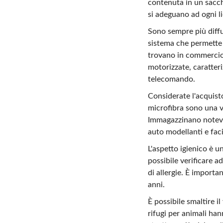
contenuta in un sacch
si adeguano ad ogni l
Sono sempre più diffu
sistema che permette d
trovano in commercio 
motorizzate, caratter
telecomando.
Considerate l'acquisto
microfibra sono una ve
Immagazzinano notevol
auto modellanti e faci
L'aspetto igienico è u
possibile verificare a
di allergie. È import
anni.
È possibile smaltire i
rifugi per animali han