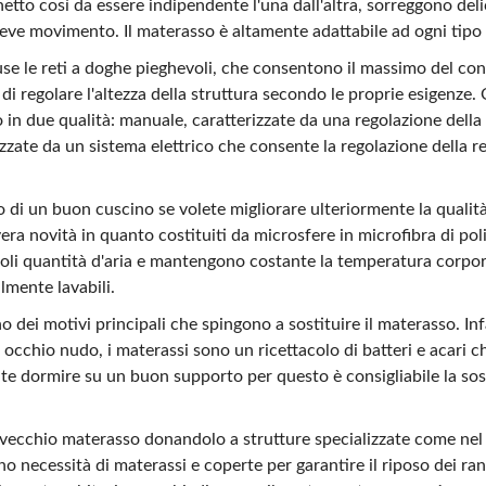
etto così da essere indipendente l'una dall'altra, sorreggono del
ieve movimento. Il materasso è altamente adattabile ad ogni tipo
se le reti a doghe pieghevoli, che consentono il massimo del con
i regolare l'altezza della struttura secondo le proprie esigenze. Q
in due qualità: manuale, caratterizzate da una regolazione della 
izzate da un sistema elettrico che consente la regolazione della 
 di un buon cuscino se volete migliorare ulteriormente la qualità
ra novità in quanto costituiti da microsfere in microfibra di pol
i quantità d'aria e mantengono costante la temperatura corpore
lmente lavabili.
no dei motivi principali che spingono a sostituire il materasso. In
d occhio nudo, i materassi sono un ricettacolo di batteri e acari
ante dormire su un buon supporto per questo è consigliabile la so
l vecchio materasso donandolo a strutture specializzate come nel 
no necessità di materassi e coperte per garantire il riposo dei ra