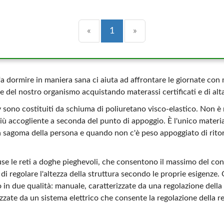
Precedente
(current)
Successiva
«
1
»
a dormire in maniera sana ci aiuta ad affrontare le giornate con
 del nostro organismo acquistando materassi certificati e di alta
 sono costituiti da schiuma di poliuretano visco-elastico. Non è 
iù accogliente a seconda del punto di appoggio. È l'unico materia
la sagoma della persona e quando non c'è peso appoggiato di rito
se le reti a doghe pieghevoli, che consentono il massimo del con
i regolare l'altezza della struttura secondo le proprie esigenze. Q
in due qualità: manuale, caratterizzate da una regolazione della 
izzate da un sistema elettrico che consente la regolazione della 