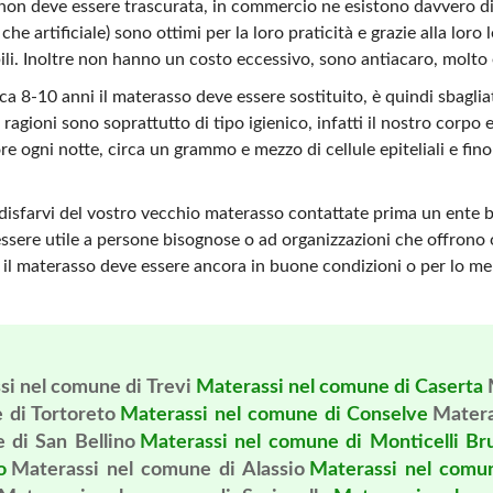
non deve essere trascurata, in commercio ne esistono davvero di tu
e che artificiale) sono ottimi per la loro praticità e grazie alla lor
li. Inoltre non hanno un costo eccessivo, sono antiacaro, molto el
 8-10 anni il materasso deve essere sostituito, è quindi sbagli
ragioni sono soprattutto di tipo igienico, infatti il nostro corpo e
ore ogni notte, circa un grammo e mezzo di cellule epiteliali e f
disfarvi del vostro vecchio materasso contattate prima un ente be
sere utile a persone bisognose o ad organizzazioni che offrono 
il materasso deve essere ancora in buone condizioni o per lo men
si nel comune di Trevi
Materassi nel comune di Caserta
 di Tortoreto
Materassi nel comune di Conselve
Matera
 di San Bellino
Materassi nel comune di Monticelli Bru
o
Materassi nel comune di Alassio
Materassi nel comun