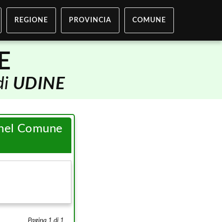
REGIONE
PROVINCIA
COMUNE
E
di
UDINE
i nel Comune
Pagina 1 di 1