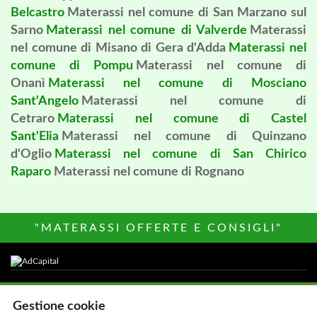
Belcastro
Materassi nel comune di San Marzano sul
Sarno
Materassi nel comune di Valverde
Materassi
nel comune di Misano di Gera d'Adda
Materassi nel
comune di Pompu
Materassi nel comune di
Onanì
Materassi nel comune di Mosciano
Sant'Angelo
Materassi nel comune di
Cetraro
Materassi nel comune di Castel
Sant'Elia
Materassi nel comune di Quinzano
d'Oglio
Materassi nel comune di San Chirico
Raparo
Materassi nel comune di Rognano
"MATERASSI OFFERTE E CONSIGLI"
Altri siti del Network
Gestione cookie