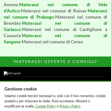
Ameno
Materassi nel comune di Velo
d'Astico
Materassi nel comune di Ruinas
Materassi
nel comune di Pralungo
Materassi nel comune di
Brembio
Materassi nel comune di
Garlasco
Materassi nel comune di Castiglione a
Casauria
Materassi nel comune di
Sangano
Materassi nel comune di Cerea
"MATERASSI OFFERTE E CONSIGLI"
Altri siti del Network
Gestione cookie
Parrucchiere-donna.it
Agenzie Immobiliari
Usiamo cookie tecnici necessari e, solo con il tuo consenso, cookie
Hair Stylist Italia
My Onlus
analytics per misurare le visite. Puoi accettare, rifiutare o
Hotels Italia
MediacareFibra
modificare la scelta.
Cookie Policy
e
Privacy Policy
.