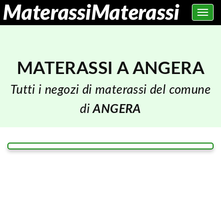
Toggle
navig
MATERASSI A ANGERA
Tutti i negozi di materassi del comune
di
ANGERA